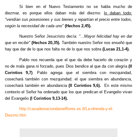
Si bien en el Nuevo Testamento no se habla mucho de
diezmar, es porque ellos daban más del diezmo:
lo daban todo:
"vendían sus posesiones y sus bienes y repartían el precio entre todos,
según la necesidad de cada uno"
(Hechos 2,45).
Nuestro Señor Jesucristo decía:
"...Mayor felicidad hay en dar
que en recibir"
(Hechos 20,35).
También nuestro Señor nos enseñó que
hay que dar de lo que nos falta no de lo que nos sobra
(Lucas 21,1-4).
Pablo nos recuerda que el que da debe hacerlo de corazón y
no de mala gana ni forzado, pues Dios bendice al que da con alegría
(II
Corintios 9,7)
. Pablo agrega que el siembra con mezquindad,
cosechará también con mezquindad; el que siembra en abundancia,
cosechará también en abundancia
(II Corintios 9,6).
En este mismo
contexto el Señor ha ordenado que los que predican el Evangelio vivan
del Evangelio
(I Corintios 9,13-14).
http://casadeoraciondanielflores.es.tl/La-ofrenda-y-el-
Diezmo.htm