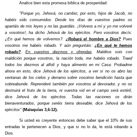
Analice bien esta promesa bíblica de prosperidad:
"Porque yo, Jehová, no cambio; por esto, hijos de Jacob, no
habéis sido consumidos. Desde los días de vuestros padres os
apartáis de mis leyes y no las guardáis. ¡Volveos a mí y yo me volveré
a vosotros!, ha dicho Jehová de los ejércitos. Pero vosotros decís:
¿En qué hemos de volvernos?.
¿Robará el hombre a Dios?
Pues
vosotros me habéis robado. Y aún preguntáis:
¿En qué te hemos
robado?
.
En vuestros diezmos y ofrendas
. Malditos sois con
maldición porque vosotros, la nación toda, me habéis robado. Traed
todos los diezmos al alfolí y haya alimento en mi Casa: Probadme
ahora en esto, dice Jehová de los ejércitos, a ver si no os abro las
ventanas de los cielos y derramo sobre vosotros bendición hasta que
sobreabunde. Reprenderé también por vosotros al devorador, y no os
destruirá el fruto de la tierra, ni vuestra vid en el campo será estéril,
dice Jehová de los ejércitos. Todas las naciones os dirán
bienaventurados, porque seréis tierra deseable, dice Jehová de los
ejércitos"
(Malaquías 3,6-12).
Si usted es creyente entonces debe saber que el 10% de sus
entradas le pertenecen a Dios, y que si no lo da, le está robando a
Dios.