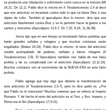
se producirá una tribulación o sufrimiento como nunca en la historia (Mt
24,21; Dn 12,1). Pablo dice lo mismo en II Tesalonicenses 2,4 al decir
que ese anticristo se levantará contra todo lo que se llame Dios o sea
objeto de culto. También el apocalipsis dice lo mismo: dice que ese
anticristo blasfemará contra Dios y se le permitió hacer la guerra a los
santos y vencerlos (Apocalipsis 13,6-7; Dn 7,25; 8,24; 11,36-39).
Jesús dijo que en ese tiempo se levantarán falsos profetas que
harán grandes señales y milagros y que muchos cristianos serán
engañados (Mateo 24,24). Pablo dice lo mismo: el reino del anticristo
vendrá acompañado de poderes, señales y falsos milagros (II
Tesalonicenses 2,9). El Apocalipsis también nos habla de ese falso
profeta y de su complicidad con el anticristo (Apocalipsis 13,11-16).
Muchos cristianos ven al movimiento de la NUEVA ERA en este falso
profeta.
Pablo agrega que hay algo que detiene la manifestación de
este anticristo (II Tesalonicenses 2,5-7), pero no dice quién es. ¿Por
qué Pablo no lo menciona? Muchos creemos que se refería al Imperio
Romano. Y de hecho el reino del anticristo es el 7mo. y 8vo. Imperio, y
Roma era el 6to (Apocalipsis 17,9-11).