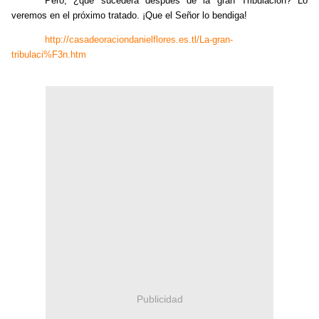
Pero, ¿qué sucederá después de la gran Tribulación? Lo
veremos en el próximo tratado. ¡Que el Señor lo bendiga!
http://casadeoraciondanielflores.es.tl/La-gran-
tribulaci%F3n.htm
Publicidad