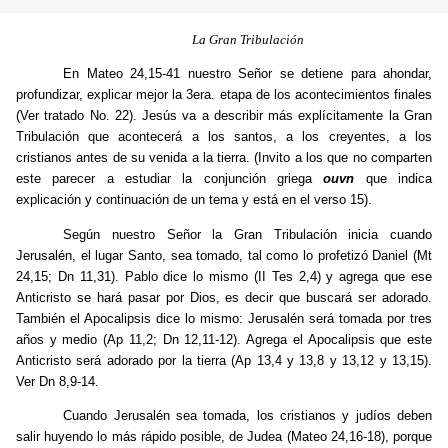
La Gran Tribulación
En Mateo 24,15-41 nuestro Señor se detiene para ahondar,
profundizar, explicar mejor la 3era. etapa de los acontecimientos finales
(Ver tratado No. 22). Jesús va a describir más explícitamente la Gran
Tribulación que acontecerá a los santos, a los creyentes, a los
cristianos antes de su venida a la tierra. (Invito a los que no comparten
este parecer a estudiar la conjunción griega
ouvn
que indica
explicación y continuación de un tema y está en el verso 15).
Según nuestro Señor la Gran Tribulación inicia cuando
Jerusalén, el lugar Santo, sea tomado, tal como lo profetizó Daniel (Mt
24,15; Dn 11,31). Pablo dice lo mismo (II Tes 2,4) y agrega que ese
Anticristo se hará pasar por Dios, es decir que buscará ser adorado.
También el Apocalipsis dice lo mismo: Jerusalén será tomada por tres
años y medio (Ap 11,2; Dn 12,11-12). Agrega el Apocalipsis que este
Anticristo será adorado por la tierra (Ap 13,4 y 13,8 y 13,12 y 13,15).
Ver Dn 8,9-14.
Cuando Jerusalén sea tomada, los cristianos y judíos deben
salir huyendo lo más rápido posible, de Judea (Mateo 24,16-18), porque