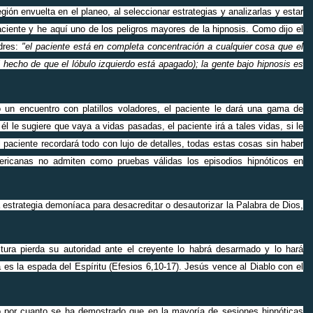
egión envuelta en el planeo, al seleccionar estrategias y analizarlas y estar
paciente y he aquí uno de los peligros mayores de la hipnosis. Como dijo el
ndres:
"el paciente está en completa concentración a cualquier cosa que el
 el hecho de que el lóbulo izquierdo está apagado); la gente bajo hipnosis es
do un encuentro con platillos voladores, el paciente le dará una gama de
él le sugiere que vaya a vidas pasadas, el paciente irá a tales vidas, si le
paciente recordará todo con lujo de detalles, todas estas cosas sin haber
mericanas no admiten como pruebas válidas los episodios hipnóticos en
a estrategia demoníaca para desacreditar o desautorizar la Palabra de Dios,
tura pierda su autoridad ante el creyente lo habrá desarmado y lo hará
 es la espada del Espíritu (Efesios 6,10-17). Jesús vence al Diablo con el
o por cuanto se ha demostrado que en la mayoría de sesiones hipnóticas