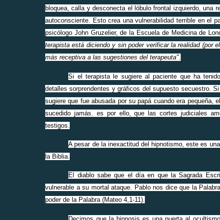
bloquea, calla y desconecta el lóbulo frontal izquierdo, una r
autoconsciente. Esto crea una vulnerabilidad terrible en el 
psicólogo John Gruzelier, de la Escuela de Medicina de Lo
terapista está diciendo y sin poder verificar la realidad (por
más receptiva a las sugestiones del terapeuta".
Si el terapista le sugiere al paciente que ha teni
detalles sorprendentes y gráficos del supuesto secuestro. Si 
sugiere que fue abusada por su papá cuando era pequeña, el 
sucedido jamás. es por ello, que las cortes judiciales a
testigos.
A pesar de la inexactitud del hipnotismo, este es un
la Biblia.
El diablo sabe que el día en que la Sagrada Escri
vulnerable a su mortal ataque. Pablo nos dice que la Palabra
poder de la Palabra (Mateo 4,1-11).
Decimos que la hipnosis es una puerta al ocultism