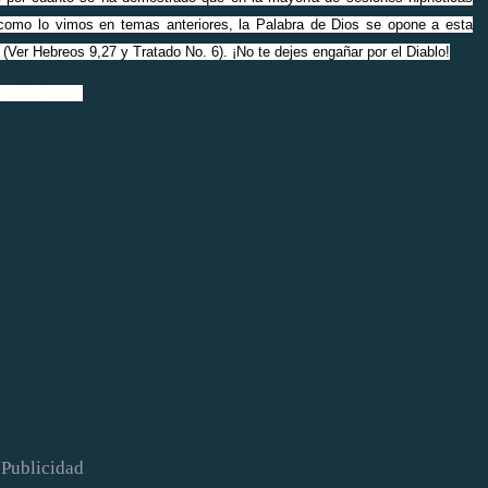
 como lo vimos en temas anteriores, la Palabra de Dios se opone a esta
 (Ver Hebreos 9,27 y Tratado No. 6). ¡No te dejes engañar por el Diablo!
-la-Biblia.htm
Publicidad