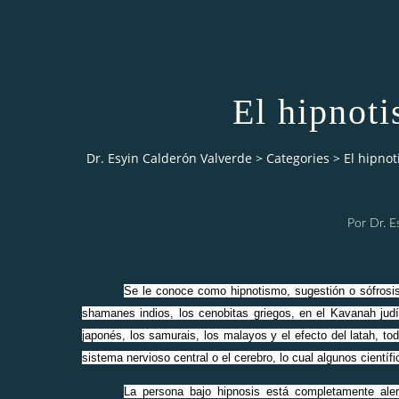
El hipnoti
Dr. Esyin Calderón Valverde
>
Categories
>
El hipnot
Por Dr. E
Se le conoce como hipnotismo, sugestión o sófrosis
shamanes indios, los cenobitas griegos, en el Kavanah judío
japonés, los samurais, los malayos y el efecto del latah, to
sistema nervioso central o el cerebro, lo cual algunos científi
La persona bajo hipnosis está completamente alert