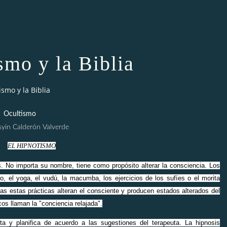
smo y la Biblia
ismo y la Biblia
Ocultismo
syin Calderón Valverde
EL HIPNOTISMO
. No importa su nombre, tiene como propósito alterar la consciencia. Los
, el yoga, el vudú, la macumba, los ejercicios de los sufíes o el morita
das estas prácticas alteran el consciente y producen estados alterados del
cos llaman la "conciencia relajada".
a y planifica de acuerdo a las sugestiones del terapeuta. La hipnosis