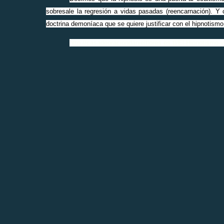
sobresale la regresión a vidas pasadas (reencarnación). Y
doctrina demoníaca que se quiere justificar con el hipnotismo
http://casadeoraciondanielflores.es.tl/El-Hipnotismo-y